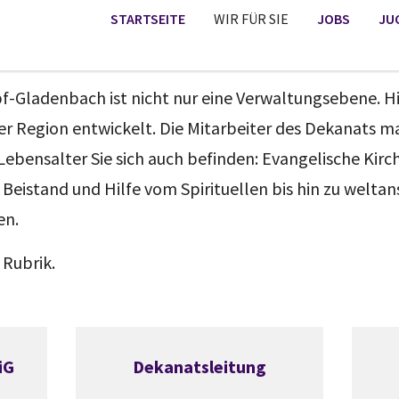
STARTSEITE
WIR FÜR SIE
JOBS
JU
-Gladenbach ist nicht nur eine Verwaltungsebene. Hie
der Region entwickelt. Die Mitarbeiter des Dekanats ma
bensalter Sie sich auch befinden: Evangelische Kirche
 Beistand und Hilfe vom Spirituellen bis hin zu welta
en.
 Rubrik.
iG
Dekanatsleitung