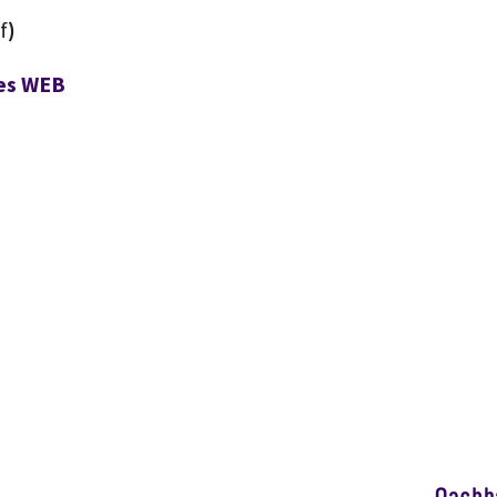
f
)
es WEB