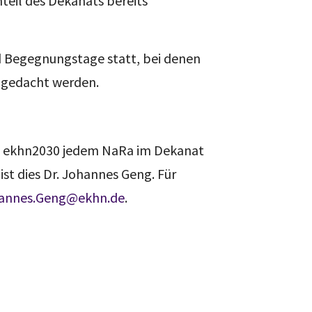
il des Dekanats bereits
 Begegnungstage statt, bei denen
ngedacht werden.
on ekhn2030 jedem NaRa im Dekanat
st dies Dr. Johannes Geng. Für
annes.Geng@ekhn.de
.