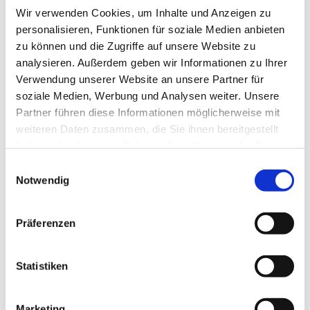
Wir verwenden Cookies, um Inhalte und Anzeigen zu
personalisieren, Funktionen für soziale Medien anbieten
zu können und die Zugriffe auf unsere Website zu
analysieren. Außerdem geben wir Informationen zu Ihrer
Verwendung unserer Website an unsere Partner für
soziale Medien, Werbung und Analysen weiter. Unsere
Partner führen diese Informationen möglicherweise mit
weiteren Daten zusammen, die Sie ihnen bereitgestellt
haben oder die sie im Rahmen Ihrer Nutzung der Dienste
gesammelt haben.
E
Notwendig
i
n
w
Präferenzen
i
l
l
Statistiken
i
g
Marketing