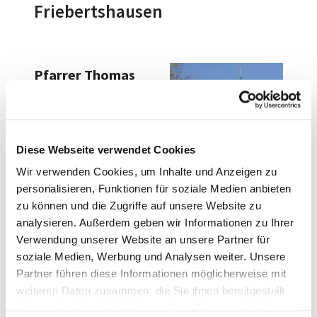
Friebertshausen
Pfarrer Thomas
Schmidt
Pfarrweg 10
Diese Webseite verwendet Cookies
35075 Gladenbach
Wir verwenden Cookies, um Inhalte und Anzeigen zu
Tel.:
06462 / 15 26
personalisieren, Funktionen für soziale Medien anbieten
E-Mail:
zu können und die Zugriffe auf unsere Website zu
analysieren. Außerdem geben wir Informationen zu Ihrer
thomas.schmidt@
Verwendung unserer Website an unsere Partner für
ekhn.de
soziale Medien, Werbung und Analysen weiter. Unsere
Partner führen diese Informationen möglicherweise mit
Gemeinsames
weiteren Daten zusammen, die Sie ihnen bereitgestellt
haben oder die sie im Rahmen Ihrer Nutzung der Dienste
Gemeindebüro