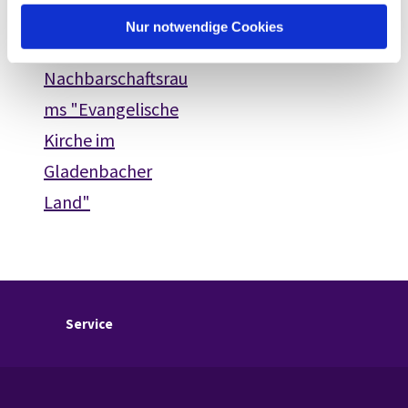
hn.de
h
l
Nur notwendige Cookies
Webseite des
Nachbarschaftsrau
ms "Evangelische
Kirche im
Gladenbacher
Land"
Service