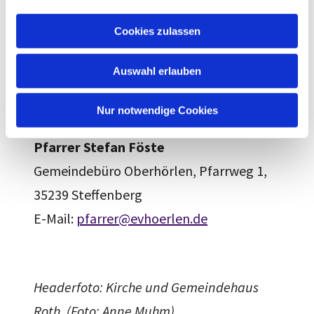
a
Pfarrweg 1, 35239 Steffenberg
u
Cookies zulassen
Tel. 06464 / 238
s
w
Fax: 06464 / 912877
Auswahl erlauben
a
E-Mail:
gemeindebuero@evhoerlen.de
h
l
Öffnungszeiten: freitags von 8 – 12 Uhr
Nur notwendige Cookies
Pfarrer Stefan Föste
Gemeindebüro Oberhörlen, Pfarrweg 1,
35239 Steffenberg
E-Mail:
pfarrer@evhoerlen.de
Headerfoto: Kirche und Gemeindehaus
Roth. (Foto: Anne Muhm)