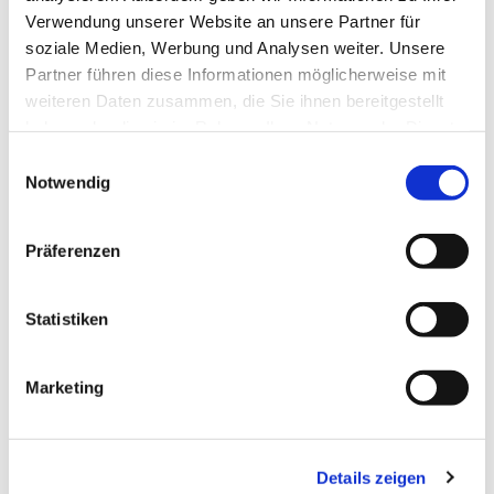
Verwendung unserer Website an unsere Partner für
soziale Medien, Werbung und Analysen weiter. Unsere
Partner führen diese Informationen möglicherweise mit
Lena Bräuer
weiteren Daten zusammen, die Sie ihnen bereitgestellt
Talstr. 1
haben oder die sie im Rahmen Ihrer Nutzung der Dienste
35713 Eschenburg
gesammelt haben.
E
Notwendig
i
Tel.: 0160/72 14 130
n
E-Mail:
lena.pohlner@gmx.de
w
Präferenzen
i
l
l
Statistiken
i
g
Marketing
Der Seelsorgebezirk Roth gehört zum
u
n
Nachbarschaftsraum Oberland.
g
Details zeigen
s
Ev. Gemeindebüro in Oberhörlen