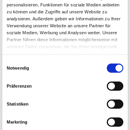
personalisieren, Funktionen für soziale Medien anbieten
zu können und die Zugriffe auf unsere Website zu
analysieren. Außerdem geben wir Informationen zu Ihrer
Verwendung unserer Website an unsere Partner für
soziale Medien, Werbung und Analysen weiter. Unsere
Partner führen diese Informationen möglicherweise mit
weiteren Daten zusammen, die Sie ihnen bereitgestellt
haben oder die sie im Rahmen Ihrer Nutzung der Dienste
gesammelt haben.
E
Notwendig
i
n
Kirchengemeinde
w
Präferenzen
Hermannstein
i
l
Video-Gottesdienste und -
l
Statistiken
Andachten in unregelmäßigen
i
g
Abständen
Marketing
u