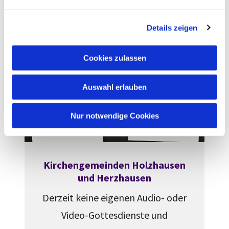
n
g
Weiterlesen
Details zeigen
s
a
u
Cookies zulassen
s
w
Auswahl erlauben
a
h
l
Nur notwendige Cookies
Kirchengemeinden Holzhausen
und Herzhausen
Derzeit keine eigenen Audio- oder
Video-Gottesdienste und