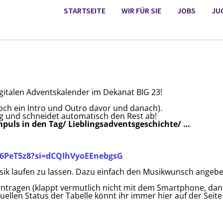
STARTSEITE
WIR FÜR SIE
JOBS
JU
igitalen Adventskalender im Dekanat BIG 23!
och ein Intro und Outro davor und danach).
ng und schneidet automatisch den Rest ab!
mpuls in den Tag/ Lieblingsadventsgeschichte/ …
n6PeT5z8?si=dCQIhVyoEEnebgsG
Musik laufen zu lassen. Dazu einfach den Musikwunsch angebe
eintragen (klappt vermutlich nicht mit dem Smartphone, dan
uellen Status der Tabelle könnt ihr immer hier auf der Seit