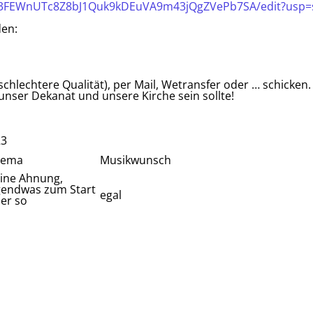
Y3FEWnUTc8Z8bJ1Quk9kDEuVA9m43jQgZVePb7SA/edit?usp=
den:
chlechtere Qualität), per Mail, Wetransfer oder … schicken
 unser Dekanat und unsere Kirche sein sollte!
23
hema
Musikwunsch
ine Ahnung,
gendwas zum Start
egal
er so