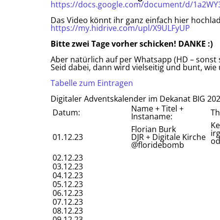
https://docs.google.com/document/d/1a2W
Das Video könnt ihr ganz einfach hier hochla
https://my.hidrive.com/upl/X9ULFyUP
Bitte zwei Tage vorher schicken! DANKE :)
Aber natürlich auf per Whatsapp (HD – sonst s
Seid dabei, dann wird vielseitig und bunt, wie
Tabelle zum Eintragen
Digitaler Adventskalender im Dekanat BIG 20
Name + Titel +
Datum:
T
Instaname:
Ke
Florian Burk
ir
01.12.23
DJR + Digitale Kirche
od
@floridebomb
02.12.23
03.12.23
04.12.23
05.12.23
06.12.23
07.12.23
08.12.23
09.12.23