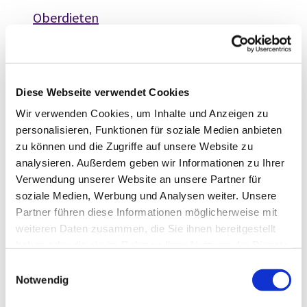
Oberdieten
Wolzhausen – Quotshausen
Diese Webseite verwendet Cookies
NaRa Dautphetal
Wir verwenden Cookies, um Inhalte und Anzeigen zu
personalisieren, Funktionen für soziale Medien anbieten
Buchenau
zu können und die Zugriffe auf unsere Website zu
analysieren. Außerdem geben wir Informationen zu Ihrer
Dautphe
Verwendung unserer Website an unsere Partner für
soziale Medien, Werbung und Analysen weiter. Unsere
Friedensdorf und Damshausen
Partner führen diese Informationen möglicherweise mit
weiteren Daten zusammen, die Sie ihnen bereitgestellt
Holzhausen/H und Herzhausen
haben oder die sie im Rahmen Ihrer Nutzung der Dienste
gesammelt haben.
E
Notwendig
i
NaRa Oberland
n