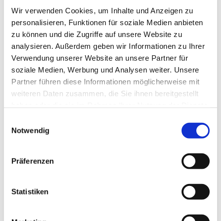
Nutzung etwa mittels Beamer.
Wir verwenden Cookies, um Inhalte und Anzeigen zu
personalisieren, Funktionen für soziale Medien anbieten
Alle Rechte bei ZebeMusic Berlin. (c) 2010
zu können und die Zugriffe auf unsere Website zu
aus Musical "König David".
analysieren. Außerdem geben wir Informationen zu Ihrer
Veröffentlichung mit Genehmigung des
Verwendung unserer Website an unsere Partner für
soziale Medien, Werbung und Analysen weiter. Unsere
Verlags als Rechteinhaber unter Lizenz
Partner führen diese Informationen möglicherweise mit
106529-45449 vom 15. Juli 2023.
weiteren Daten zusammen, die Sie ihnen bereitgestellt
haben oder die sie im Rahmen Ihrer Nutzung der Dienste
gesammelt haben.
E
Notwendig
i
n
w
Präferenzen
i
l
l
Statistiken
i
g