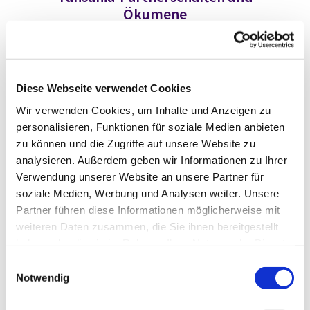
Ökumene
Diese Webseite verwendet Cookies
Tansania-Partnerschaften
Wir verwenden Cookies, um Inhalte und Anzeigen zu
personalisieren, Funktionen für soziale Medien anbieten
Weiterlesen
zu können und die Zugriffe auf unsere Website zu
analysieren. Außerdem geben wir Informationen zu Ihrer
Verwendung unserer Website an unsere Partner für
soziale Medien, Werbung und Analysen weiter. Unsere
Partner führen diese Informationen möglicherweise mit
weiteren Daten zusammen, die Sie ihnen bereitgestellt
Arbeitsgemeinschaft
haben oder die sie im Rahmen Ihrer Nutzung der Dienste
Christlicher Kirchen Lahn-Dill-
gesammelt haben.
E
Bergland
Notwendig
i
n
Weiterlesen