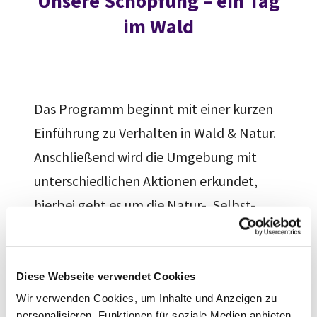
Unsere Schöpfung – ein Tag
im Wald
Das Programm beginnt mit einer kurzen
Einführung zu Verhalten in Wald & Natur.
Anschließend wird die Umgebung mit
unterschiedlichen Aktionen erkundet,
hierbei geht es um die Natur-, Selbst-,
und Fremdwahrnehmung. Dies beinhaltet
unter anderem Wahrnehmung mit allen
Sinnen und kreatives Arbeiten mit Natur-
Diese Webseite verwendet Cookies
Wir verwenden Cookies, um Inhalte und Anzeigen zu
Materialien. Außerdem gilt es
personalisieren, Funktionen für soziale Medien anbieten