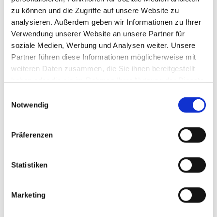
unterschiedliche Teamaktionen zu
zu können und die Zugriffe auf unsere Website zu
meistern und das gemeinsame
analysieren. Außerdem geben wir Informationen zu Ihrer
Verwendung unserer Website an unsere Partner für
Outdoormittagessen zuzubereiten. Die
soziale Medien, Werbung und Analysen weiter. Unsere
Auswahl der Aktionen erfolgt angepasst
Partner führen diese Informationen möglicherweise mit
weiteren Daten zusammen, die Sie ihnen bereitgestellt
an die Zielgruppe bzw. nach Absprache.
haben oder die sie im Rahmen Ihrer Nutzung der Dienste
gesammelt haben.
E
Notwendig
i
Exemplarisches Programm:
n
Zielsetzung: Verhalten im Wald,
w
Präferenzen
i
Naturwahrnehmung, Selbst- und
l
Fremdwahrnehmung, Stärkung des
l
Statistiken
Teamgeistes.
i
g
Ablauf:
Marketing
u
Kennenlernen der Gruppe
n