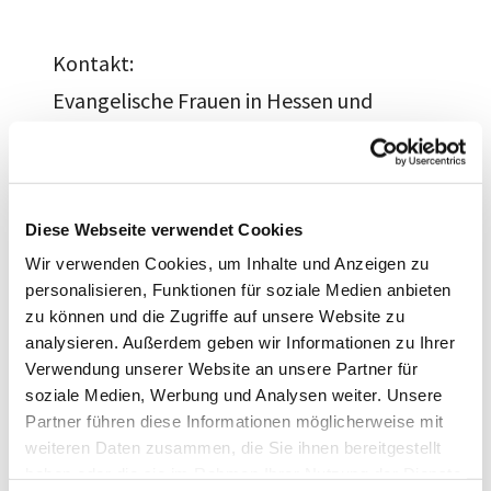
Kontakt:
Evangelische Frauen in Hessen und
Nassau e. V.
Mechthild Köhl, FrauenReisen
Erbacher Straße 17, 64287 Darmstadt
Diese Webseite verwendet Cookies
Telefon 06151 62706-26
Wir verwenden Cookies, um Inhalte und Anzeigen zu
frauenreisen@evangelischefrauen.de
personalisieren, Funktionen für soziale Medien anbieten
zu können und die Zugriffe auf unsere Website zu
www.evangelischefrauen.de
analysieren. Außerdem geben wir Informationen zu Ihrer
Verwendung unserer Website an unsere Partner für
soziale Medien, Werbung und Analysen weiter. Unsere
Partner führen diese Informationen möglicherweise mit
weiteren Daten zusammen, die Sie ihnen bereitgestellt
haben oder die sie im Rahmen Ihrer Nutzung der Dienste