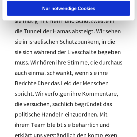
l
Nur notwendige Cookies
so: „Wir haben die Bilder im Kopf, wenn
sie mutig mit Helm und Schutzweste in
die Tunnel der Hamas absteigt. Wir sehen
sie in israelischen Schutzbunkern, in die
sie sich während der Liveschalte begeben
muss. Wir hören ihre Stimme, die durchaus
auch einmal schwankt, wenn sie ihre
Berichte über das Leid der Menschen
spricht. Wir verfolgen ihre Kommentare,
die versuchen, sachlich begründet das
politische Handeln einzuordnen. Mit
ihrem Team bleibt sie beharrlich und
erklärt uns verständlich den komplexen