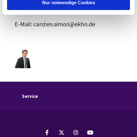
l
Nur notwendige Cookies
Tel.: (06464) 91 10 17
E-Mail: carsten.simon@ekhn.de
Service