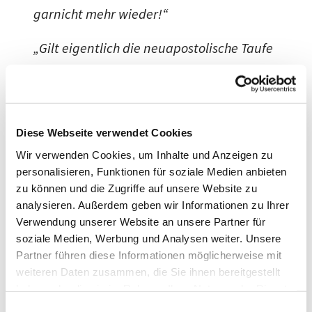
garnicht mehr wieder!“
„Gilt eigentlich die neuapostolische Taufe
bei uns auch oder müssen wir sie
wiederholen?“
„Meine Tochter kommt schon seit zwei
Diese Webseite verwendet Cookies
Jahren nicht mehr nach Hause. Ihre
Wir verwenden Cookies, um Inhalte und Anzeigen zu
personalisieren, Funktionen für soziale Medien anbieten
Kartenlegerin hat ihr gesagt, dass ihr
zu können und die Zugriffe auf unsere Website zu
Umfeld sie krank macht. Aber ihr Umfeld,
analysieren. Außerdem geben wir Informationen zu Ihrer
das sind doch wir?“
Verwendung unserer Website an unsere Partner für
soziale Medien, Werbung und Analysen weiter. Unsere
Partner führen diese Informationen möglicherweise mit
Solche und ähnliche Fragen gehören zu
weiteren Daten zusammen, die Sie ihnen bereitgestellt
den „Weltanschauungsfragen“. Auch auf
haben oder die sie im Rahmen Ihrer Nutzung der Dienste
religiösem Gebiet gibt es Beratungs- und
gesammelt haben.
E