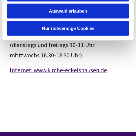
w
Tel.:
06461 / 92 68 42
Auswahl erlauben
a
Fax: 06461 / 92 68 52
h
l
Nur notwendige Cookies
E-Mail:
ev-kg-eckelshausen@t-online.de
(dienstags und freitags 10-11 Uhr,
mitttwochs 16.30-18.30 Uhr)
Internet: www.kirche-eckelshausen.de