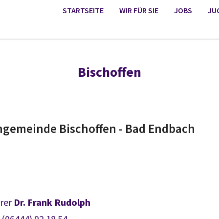
STARTSEITE
WIR FÜR SIE
JOBS
JU
Bischoffen
ngemeinde Bischoffen - Bad Endbach
rrer
Dr. Frank Rudolph
: (06444) 92 18 54