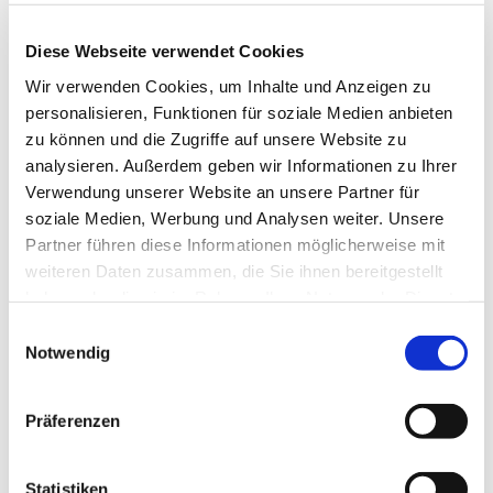
mailto:giessen@profamilia.de
Diese Webseite verwendet Cookies
https://www.kinderschutzbund-
Wir verwenden Cookies, um Inhalte und Anzeigen zu
giessen.de/unser-verein/
personalisieren, Funktionen für soziale Medien anbieten
zu können und die Zugriffe auf unsere Website zu
analysieren. Außerdem geben wir Informationen zu Ihrer
Verwendung unserer Website an unsere Partner für
Pro Familia
soziale Medien, Werbung und Analysen weiter. Unsere
Partner führen diese Informationen möglicherweise mit
Frankfurterstr. 66, 35037 Marburg, Tel:
weiteren Daten zusammen, die Sie ihnen bereitgestellt
haben oder die sie im Rahmen Ihrer Nutzung der Dienste
06421-21800, Mail:
gesammelt haben.
E
marburg@profamilia.de
Notwendig
i
n
https://www.profamilia.de/angebote-
w
Präferenzen
i
vor-ort/hessen/beratungsstelle-marburg
l
l
Statistiken