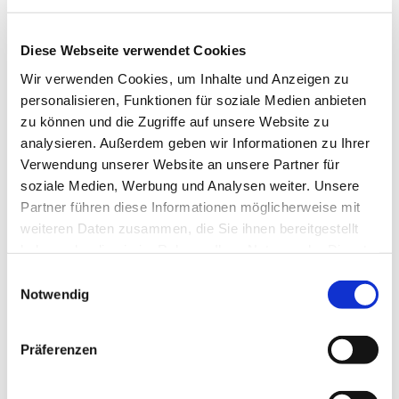
Urlaubsanspruch
Zusatzversorgung
Diese Webseite verwendet Cookies
Wir verwenden Cookies, um Inhalte und Anzeigen zu
personalisieren, Funktionen für soziale Medien anbieten
zu können und die Zugriffe auf unsere Website zu
analysieren. Außerdem geben wir Informationen zu Ihrer
Verwendung unserer Website an unsere Partner für
soziale Medien, Werbung und Analysen weiter. Unsere
Partner führen diese Informationen möglicherweise mit
weiteren Daten zusammen, die Sie ihnen bereitgestellt
haben oder die sie im Rahmen Ihrer Nutzung der Dienste
gesammelt haben.
E
Notwendig
i
n
w
Präferenzen
Die Mitarbeitervertretung im Dekanat
i
Biedenkopf-Gladenbach besteht aus (v.l.)
l