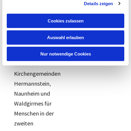
Details zeigen
s
a
Projekt 55
u
Cookies zulassen
s
plus minus
w
Auswahl erlauben
a
Mit dem „Projekt
h
55 plus minus“
l
Nur notwendige Cookies
bieten die
Kirchengemeinden
Hermannstein,
Naunheim und
Waldgirmes für
Menschen in der
zweiten