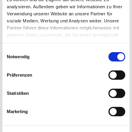
Pestalozzistraße 5
analysieren. Außerdem geben wir Informationen zu Ihrer
35633 Lahnau
Verwendung unserer Website an unsere Partner für
soziale Medien, Werbung und Analysen weiter. Unsere
Tel.:
06441 / 66
Partner führen diese Informationen möglicherweise mit
000
weiteren Daten zusammen, die Sie ihnen bereitgestellt
E-
haben oder die sie im Rahmen Ihrer Nutzung der Dienste
gesammelt haben.
Mail:
kirchengemei
E
Notwendig
i
nde.waldgirmes@
n
ekhn.de
w
Präferenzen
i
eva-
l
marie.baum@ekhn
l
Statistiken
i
.de
g
Marketing
u
Website der
n
Kirchengemeinde
g