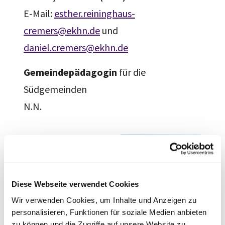
E-Mail:
esther.reininghaus-
cremers@ekhn.de
und
daniel.cremers@ekhn.de
Gemeindepädagogin
für die
Südgemeinden
N.N.
Gemeindebüro
(geöffnet di 8.30-
11.30, mi+do 8.30-
Diese Webseite verwendet Cookies
10.30)
Wir verwenden Cookies, um Inhalte und Anzeigen zu
Eva-Marie Baum
personalisieren, Funktionen für soziale Medien anbieten
zu können und die Zugriffe auf unsere Website zu