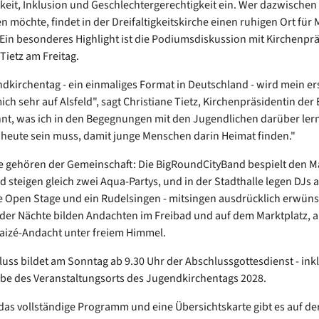
keit, Inklusion und Geschlechtergerechtigkeit ein. Wer dazwischen
 möchte, findet in der Dreifaltigkeitskirche einen ruhigen Ort für 
. Ein besonderes Highlight ist die Podiumsdiskussion mit Kirchenpr
Tietz am Freitag.
dkirchentag - ein einmaliges Format in Deutschland - wird mein ers
ich sehr auf Alsfeld", sagt Christiane Tietz, Kirchenpräsidentin der
nt, was ich in den Begegnungen mit den Jugendlichen darüber ler
 heute sein muss, damit junge Menschen darin Heimat finden."
 gehören der Gemeinschaft: Die BigRoundCityBand bespielt den Ma
d steigen gleich zwei Aqua-Partys, und in der Stadthalle legen DJs 
ne Open Stage und ein Rudelsingen - mitsingen ausdrücklich erwüns
der Nächte bilden Andachten im Freibad und auf dem Marktplatz,
Taizé-Andacht unter freiem Himmel.
uss bildet am Sonntag ab 9.30 Uhr der Abschlussgottesdienst - inkl
e des Veranstaltungsorts des Jugendkirchentags 2028.
, das vollständige Programm und eine Übersichtskarte gibt es auf de