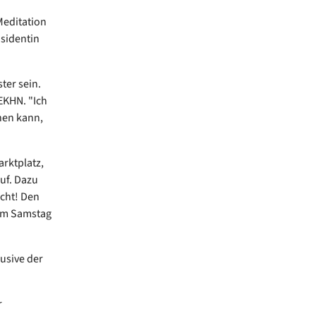
Meditation
äsidentin
ter sein.
 EKHN. "Ich
nen kann,
rktplatz,
auf. Dazu
cht! Den
 am Samstag
usive der
r