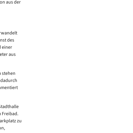
on aus der
erwandelt
enst des
 einer
eter aus
m stehen
t dadurch
mmentiert
Stadthalle
 Freibad.
arkplatz zu
on,