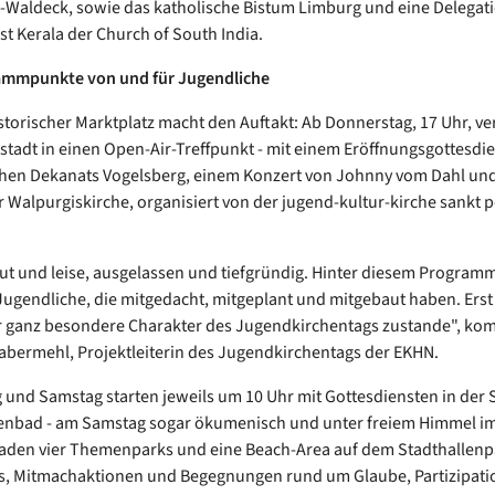
Waldeck, sowie das katholische Bistum Limburg und eine Delegati
st Kerala der Church of South India.
ammpunkte von und für Jugendliche
istorischer Marktplatz macht den Auftakt: Ab Donnerstag, 17 Uhr, v
ltstadt in einen Open-Air-Treffpunkt - mit einem Eröffnungsgottesdi
hen Dekanats Vogelsberg, einem Konzert von Johnny vom Dahl und
er Walpurgiskirche, organisiert von der jugend-kultur-kirche sankt p
aut und leise, ausgelassen und tiefgründig. Hinter diesem Program
ugendliche, die mitgedacht, mitgeplant und mitgebaut haben. Ers
 ganz besondere Charakter des Jugendkirchentags zustande", ko
abermehl, Projektleiterin des Jugendkirchentags der EKHN.
g und Samstag starten jeweils um 10 Uhr mit Gottesdiensten in der 
enbad - am Samstag sogar ökumenisch und unter freiem Himmel im
aden vier Themenparks und eine Beach-Area auf dem Stadthallenp
, Mitmachaktionen und Begegnungen rund um Glaube, Partizipati