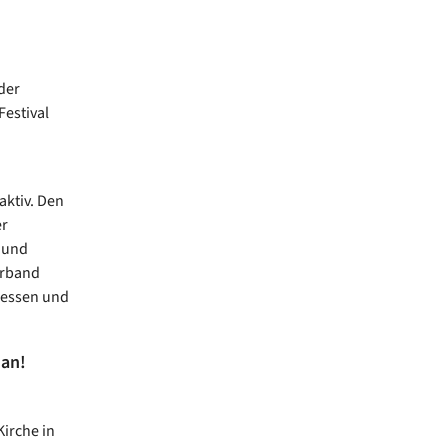
der
Festival
ktiv. Den
er
 und
erband
Hessen und
 an!
irche in