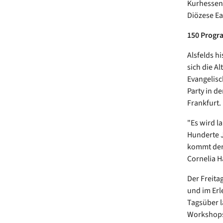
Kurhessen-
Diözese Ea
150 Progr
Alsfelds h
sich die A
Evangelisc
Party in d
Frankfurt.
"Es wird l
Hunderte J
kommt der
Cornelia H
Der Freita
und im Erl
Tagsüber l
Workshops