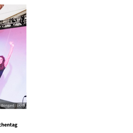
r Bongard / EKHN
rchentag