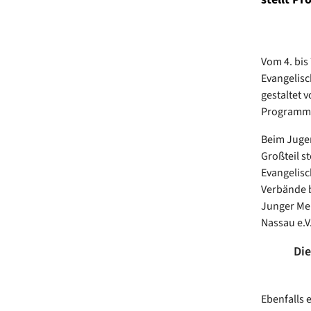
Vom 4. bis
Evangelisch
gestaltet 
Programmpu
Beim Jugen
Großteil s
Evangelisc
Verbände b
Junger Men
Nassau e.V
Die
Ebenfalls 