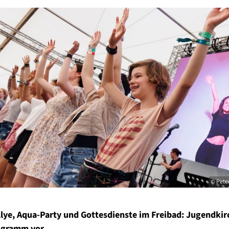
© Pete
llye, Aqua-Party und Gottesdienste im Freibad: Jugendki
rogramm vor