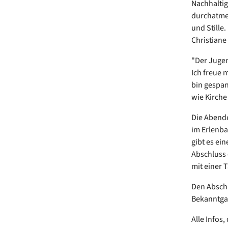
Nachhaltig
durchatmen
und Stille
Christiane 
"Der Jugen
Ich freue m
bin gespan
wie Kirche
Die Abende
im Erlenba
gibt es ei
Abschluss 
mit einer 
Den Abschl
Bekanntgab
Alle Infos